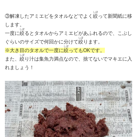
しぼ
③解凍したアミエビをタオルなどでよく
絞
って新聞紙に移
します。
しぼ
一度に
絞
るとタオルからアミエビがあふれるので、こぶし
しぼ
ぐらいのサイズで何回かに分けて
絞
ります。
しぼ
※大き目のタオルで一度に
絞
ってもOKです。
しぼ
また、
絞
り汁は集魚力満点なので、捨てないでマキエに入
れましょう！