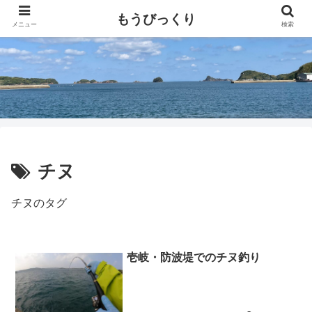
壱岐出身釣り好きサラリーマンのBlog
もうびっくり
メニュー
検索
チヌ
チヌのタグ
壱岐・防波堤でのチヌ釣り