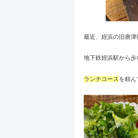
最近、姪浜の旧唐津
地下鉄姪浜駅から歩
ランチコース
を頼ん